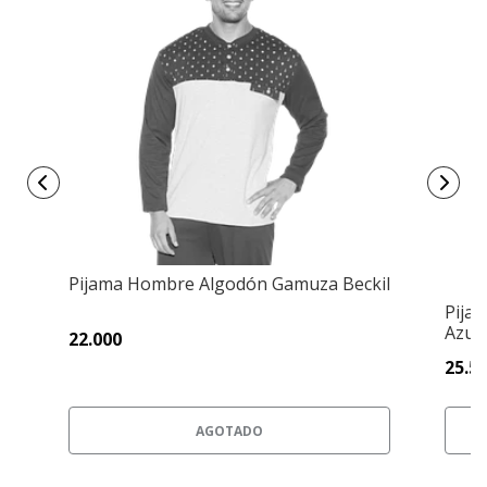
Pijama Hombre Algodón Gamuza Beckil
Pija
Azul 
22.000
25.5
AGOTADO