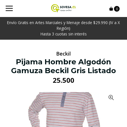
0
Envío Gratis en Artes Marciales y Menaje desde $29.990 (IV a X
Región)
Hasta 3 cuotas sin interés
Beckil
Pijama Hombre Algodón
Gamuza Beckil Gris Listado
25.500