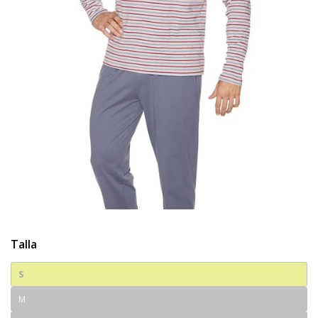
Talla
S
M