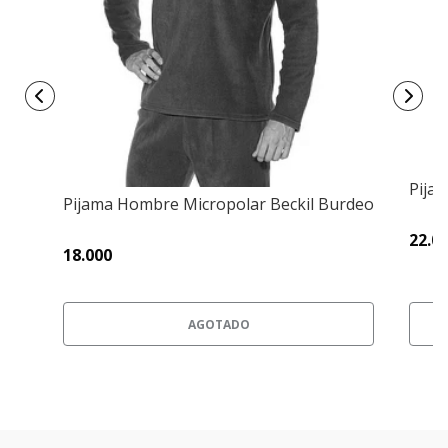
Pija
Pijama Hombre Micropolar Beckil Burdeo
22.0
18.000
AGOTADO