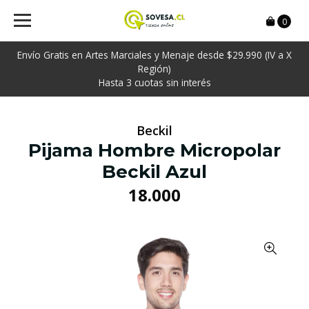
0
Envío Gratis en Artes Marciales y Menaje desde $29.990 (IV a X
Región)
Hasta 3 cuotas sin interés
Beckil
Pijama Hombre Micropolar
Beckil Azul
18.000