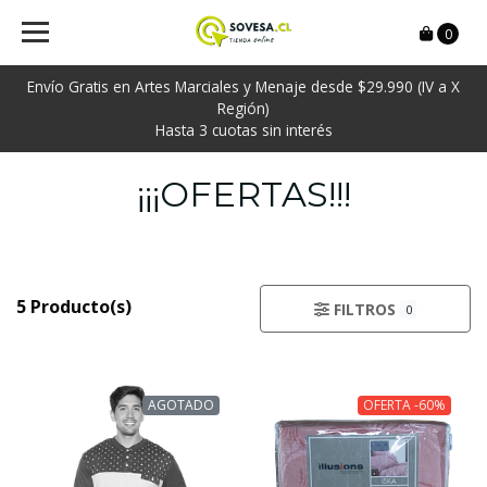
0
Envío Gratis en Artes Marciales y Menaje desde $29.990 (IV a X
Región)
Hasta 3 cuotas sin interés
¡¡¡OFERTAS!!!
5 Producto(s)
FILTROS
0
AGOTADO
OFERTA -60%