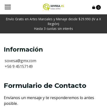
0
Envío Gratis en Artes Marciales y Menaje desde $29.990 (IV a X
Región)
Hasta 3 cuotas sin interés
Información
sovesa@gmx.com
+56 9 45157149
Formulario de Contacto
Envíanos un mensaje y te responderemos lo antes
posible.