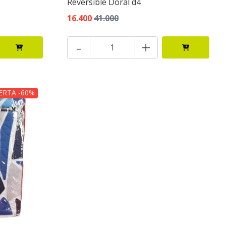
Reversible Doral d4
16.400
41.000
-
+
ERTA -60%