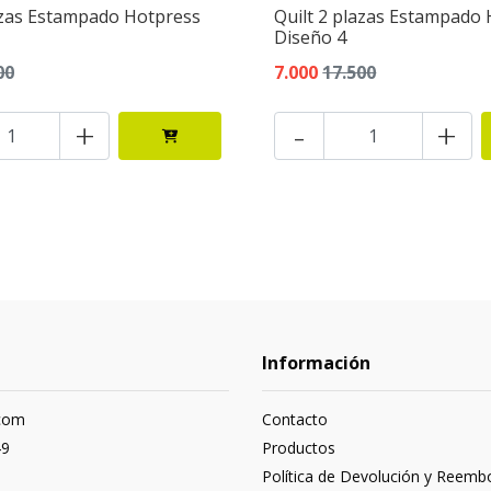
azas Estampado Hotpress
Quilt 2 plazas Estampado
Diseño 4
00
7.000
17.500
+
-
+
Información
com
Contacto
49
Productos
Política de Devolución y Reemb