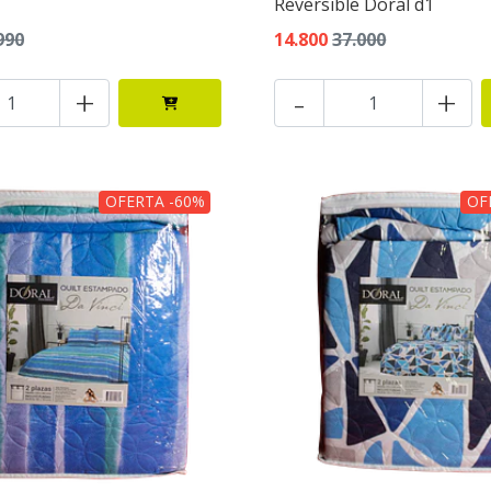
Reversible Doral d1
990
14.800
37.000
+
-
+
OFERTA -60%
OF