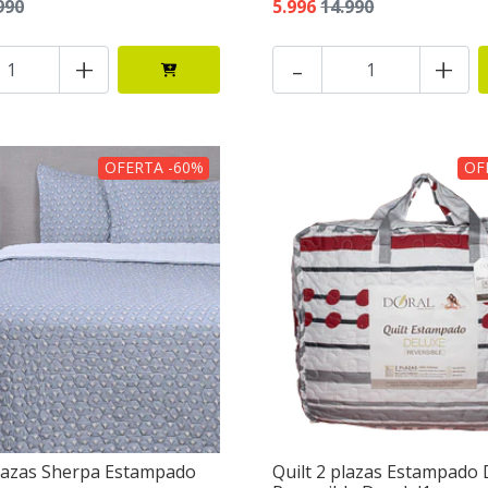
990
5.996
14.990
+
-
+
OFERTA -60%
OF
plazas Sherpa Estampado
Quilt 2 plazas Estampado 