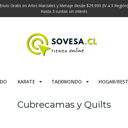
Envío Gratis en Artes Marciales y Menaje desde $29.990 (IV a X Región
Hasta 3 cuotas sin interés
UDO
KARATE
TAEKWONDO
HOGAR/RES
Cubrecamas y Quilts