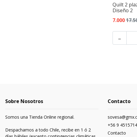
Quilt 2 pl
Diseño 2
7.000
17.5
-
Sobre Nosotros
Contacto
Somos una Tienda Online regional.
sovesa@gmx.
+56 9 451571
Despachamos a todo Chile, recibe en 1 ó 2
Contacto
días hábiles (excepto contingencias climáticas