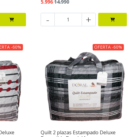
5.996
14.990
-
+
ERTA -60%
OFERTA -60%
Deluxe
Quilt 2 plazas Estampado Deluxe