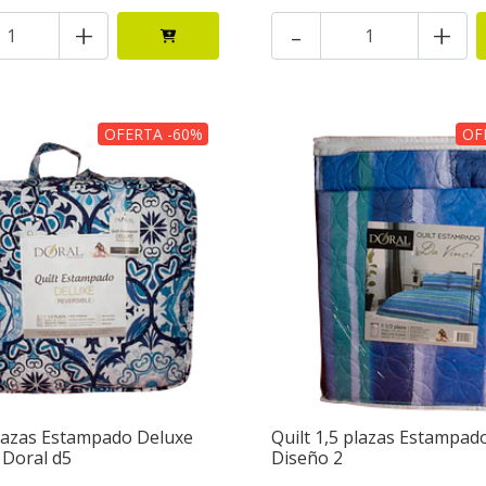
+
-
+
OFERTA -60%
OF
plazas Estampado Deluxe
Quilt 1,5 plazas Estampad
 Doral d5
Diseño 2