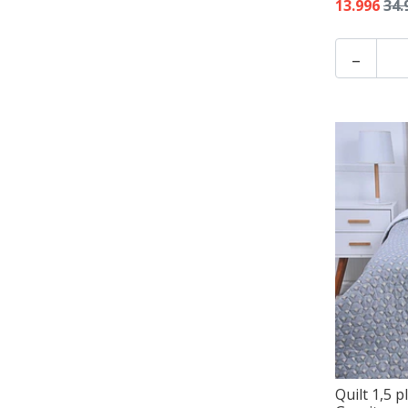
13.996
34.
-
Quilt 1,5 