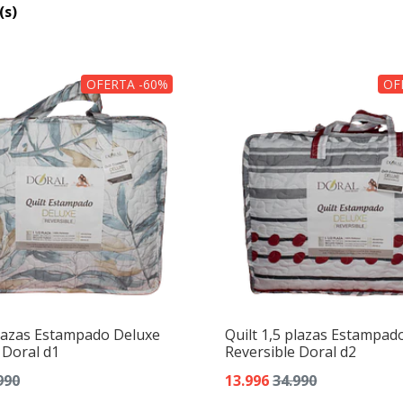
(s)
OFERTA -60%
OF
plazas Estampado Deluxe
Quilt 1,5 plazas Estampad
 Doral d1
Reversible Doral d2
990
13.996
34.990