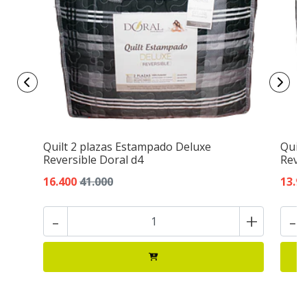
Quilt 2 plazas Estampado Deluxe
Quil
Reversible Doral d4
Rever
16.400
41.000
13.9
-
+
-