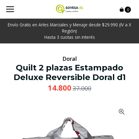
0
Envío Gratis en Artes Marciales y Menaje desde $29.990 (IV a X
Región)
Hasta 3 cuotas sin interés
Doral
Quilt 2 plazas Estampado
Deluxe Reversible Doral d1
14.800
37.000