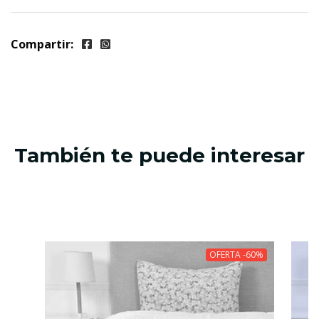
Compartir:
También te puede interesar
OFERTA -60%
AGOTADO