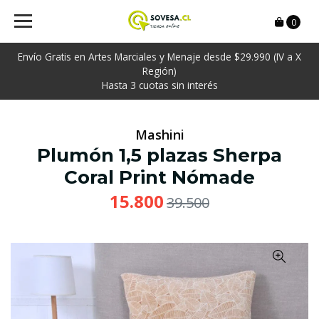
0
Envío Gratis en Artes Marciales y Menaje desde $29.990 (IV a X
Región)
Hasta 3 cuotas sin interés
Mashini
Plumón 1,5 plazas Sherpa
Coral Print Nómade
15.800
39.500