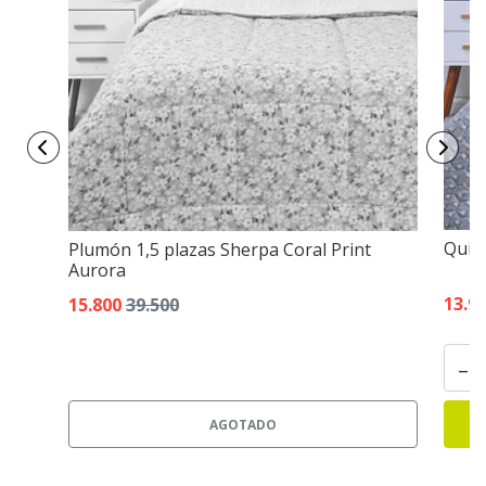
Quil
Plumón 1,5 plazas Sherpa Coral Print
Aurora
13.9
15.800
39.500
-
AGOTADO