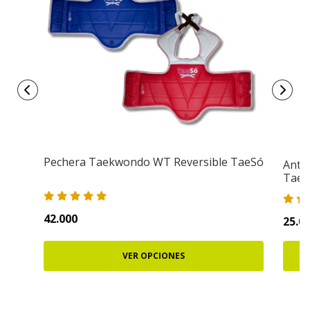
Pechera Taekwondo WT Reversible TaeSó
Ante
TaeS
42.000
25.0
VER OPCIONES