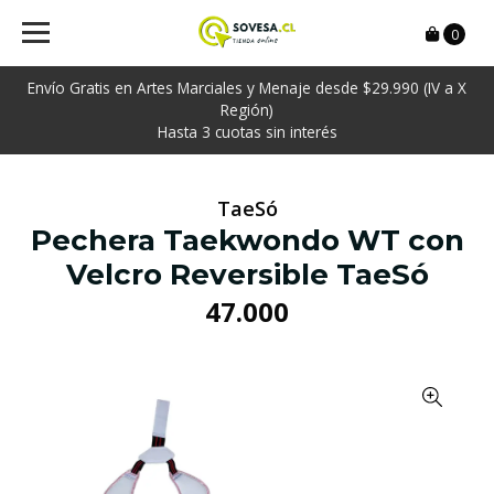
0
Envío Gratis en Artes Marciales y Menaje desde $29.990 (IV a X
Región)
Hasta 3 cuotas sin interés
TaeSó
Pechera Taekwondo WT con
Velcro Reversible TaeSó
47.000