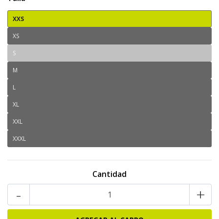
XXS
XS
S
M
L
XL
XXL
XXXL
Cantidad
-
+