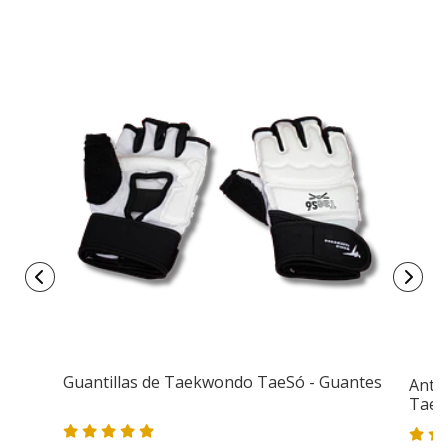
Guantillas de Taekwondo TaeSó - Guantes
Ante
TaeS