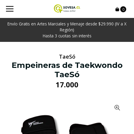
0
Envío Gratis en Artes Marciales y Menaje desde $29.990 (IV a X
Región)
Hasta 3 cuotas sin interés
TaeSó
Empeineras de Taekwondo
TaeSó
17.000