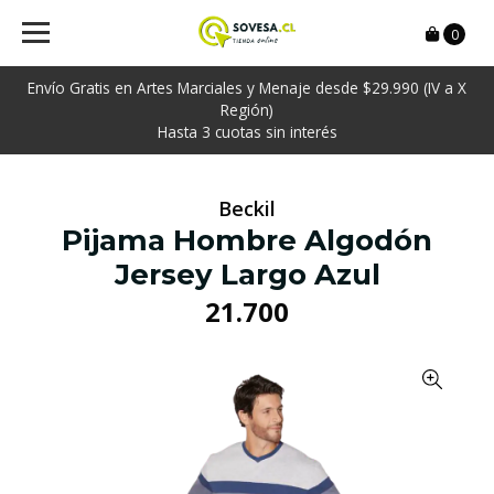
0
Envío Gratis en Artes Marciales y Menaje desde $29.990 (IV a X
Región)
Hasta 3 cuotas sin interés
Beckil
Pijama Hombre Algodón
Jersey Largo Azul
21.700