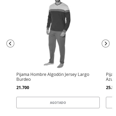
Pijama Hombre Algodón Jersey Largo
Pija
Burdeo
Azul 
21.700
25.5
AGOTADO