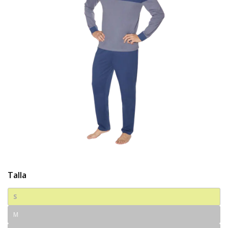
Talla
S
M