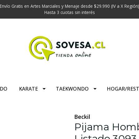
Envío Gratis en Artes Marciales y Menaje desde $29.990 (IV a X Región
Hasta 3 cuotas sin interés
UDO
KARATE
TAEKWONDO
HOGAR/RES
Beckil
Pijama Hombr
Listado 3093