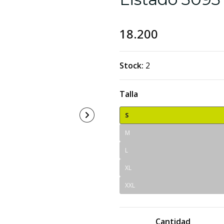
18.200
Stock:
2
Talla
S
M
L
XL
XXL
Cantidad