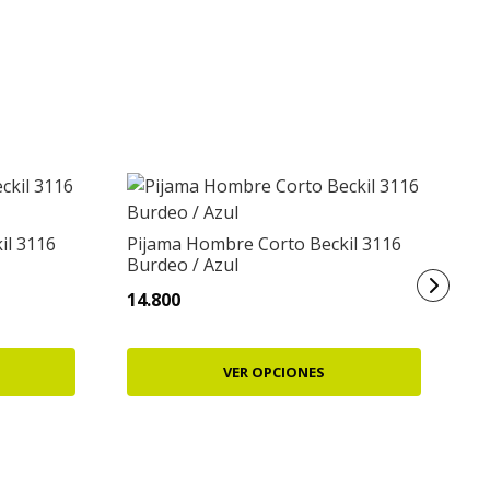
il 3116
Pijama Hombre Corto Beckil 3116
P
Burdeo / Azul
L
14.800
2
VER OPCIONES