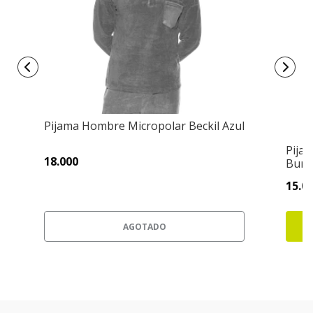
Pijama Hombre Micropolar Beckil Azul
Pijam
18.000
Burd
15.0
AGOTADO