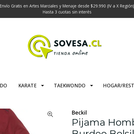
Envío Gratis en Artes Marciales y Menaje desde $29.990 (IV a X Región
Hasta 3 cuotas sin interés
UDO
KARATE
TAEKWONDO
HOGAR/RES
Beckil
Pijama Hom
Burdeo Bolsil