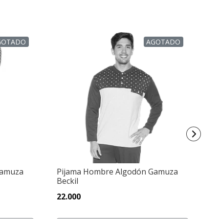
GOTADO
AGOTADO
Gamuza
Pijama Hombre Algodón Gamuza
P
Beckil
Bu
22.000
1