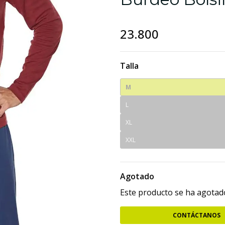
23.800
Talla
M
L
XL
XXL
Agotado
Este producto se ha agotado
CONTÁCTANOS