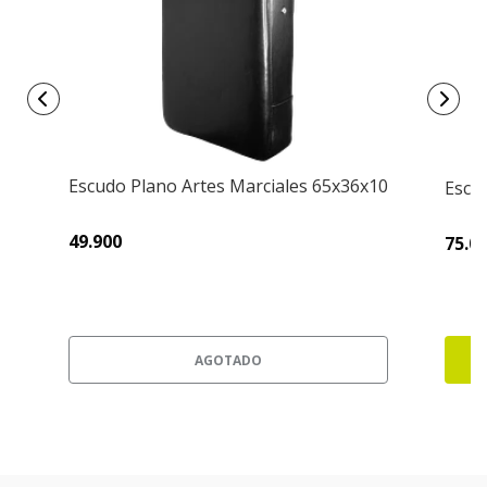
Escudo Plano Artes Marciales 65x36x10
Escu
49.900
75.0
AGOTADO