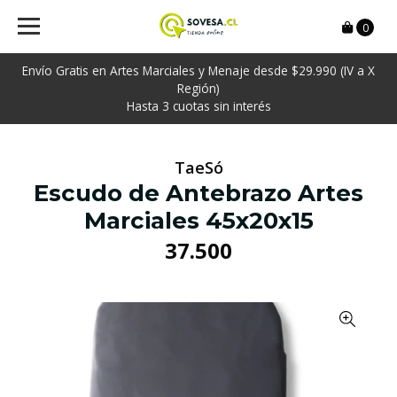
0
Envío Gratis en Artes Marciales y Menaje desde $29.990 (IV a X
Región)
Hasta 3 cuotas sin interés
TaeSó
Escudo de Antebrazo Artes
Marciales 45x20x15
37.500