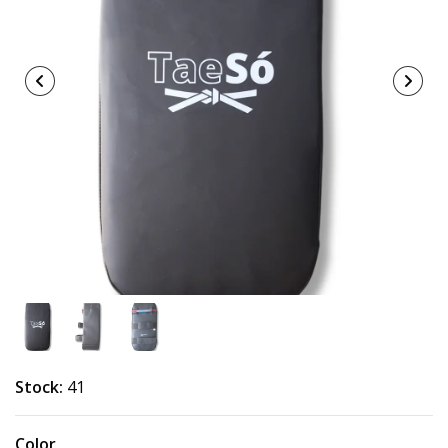
Stock:
41
Color