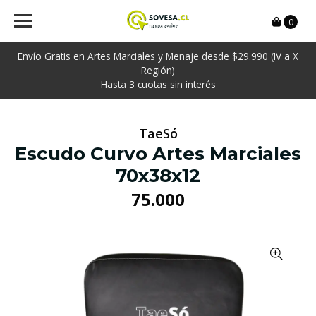
0
Envío Gratis en Artes Marciales y Menaje desde $29.990 (IV a X
Región)
Hasta 3 cuotas sin interés
TaeSó
Escudo Curvo Artes Marciales
70x38x12
75.000