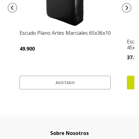
Escudo Plano Artes Marciales 65x36x10
Escu
45x2
49.900
37.5
AGOTADO
Sobre Nosotros