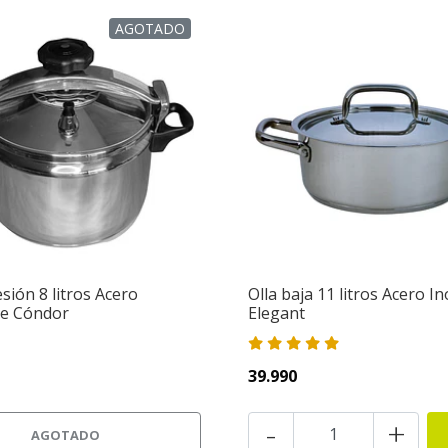
AGOTADO
esión 8 litros Acero
Olla baja 11 litros Acero I
le Cóndor
Elegant
39.990
-
+
AGOTADO