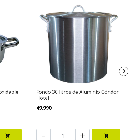
noxidable
Fondo 30 litros de Aluminio Cóndor
Fo
Hotel
H
49.990
3
-
+