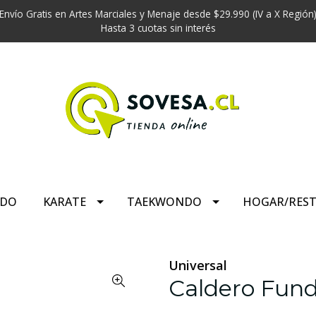
Envío Gratis en Artes Marciales y Menaje desde $29.990 (IV a X Región
Hasta 3 cuotas sin interés
UDO
KARATE
TAEKWONDO
HOGAR/RES
Universal
Caldero Fundi