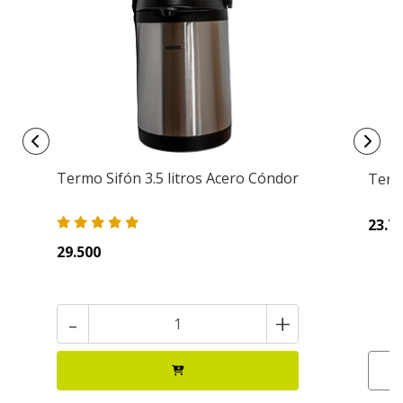
Termo Sifón 3.5 litros Acero Cóndor
Termo
23.7
29.500
-
+