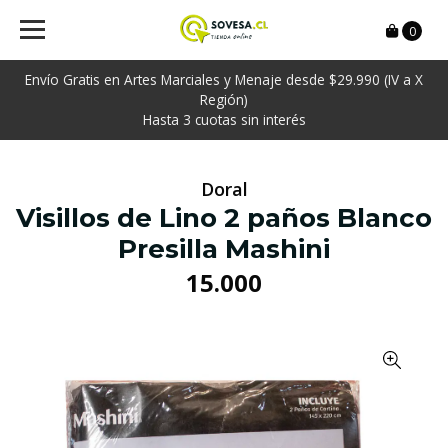
0
Envío Gratis en Artes Marciales y Menaje desde $29.990 (IV a X
Región)
Hasta 3 cuotas sin interés
Doral
Visillos de Lino 2 paños Blanco
Presilla Mashini
15.000