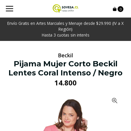
0
Envío Gratis en Artes Marciales y Menaje desde $29.990 (IV a X
Región)
Hasta 3 cuotas sin interés
Beckil
Pijama Mujer Corto Beckil
Lentes Coral Intenso / Negro
14.800