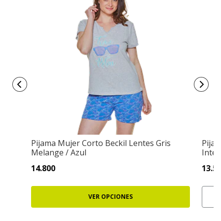
Pijama Mujer Corto Beckil Lentes Gris
Pijam
Melange / Azul
Inte
14.800
13.5
VER OPCIONES