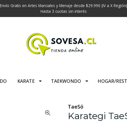
Envío Gratis en Artes Marciales y Menaje desde $29.990 (IV a X Región
Hasta 3 cuotas sin interés
UDO
KARATE
TAEKWONDO
HOGAR/RES
TaeSó
Karategi TaeS