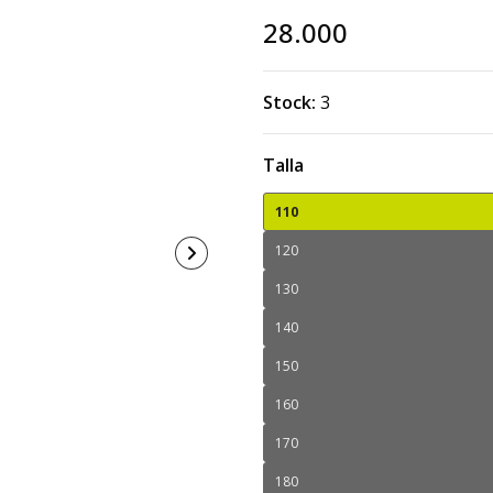
28.000
Stock:
3
Talla
110
120
130
140
150
160
170
180