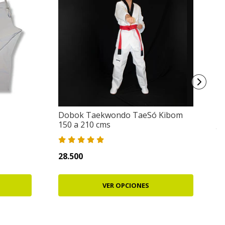
Dobok Taekwondo TaeSó Kibom
D
150 a 210 cms
Ju
28.500
2
VER OPCIONES