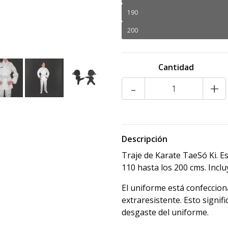
190
200
Cantidad
-
+
Descripción
Traje de Karate TaeSó Ki. E
110 hasta los 200 cms. Inclu
El uniforme está confecciona
extraresistente. Esto signif
desgaste del uniforme.