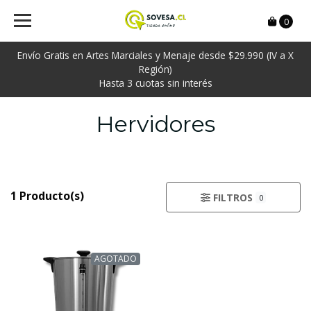
0
Envío Gratis en Artes Marciales y Menaje desde $29.990 (IV a X
Región)
Hasta 3 cuotas sin interés
Hervidores
1 Producto(s)
FILTROS
0
AGOTADO