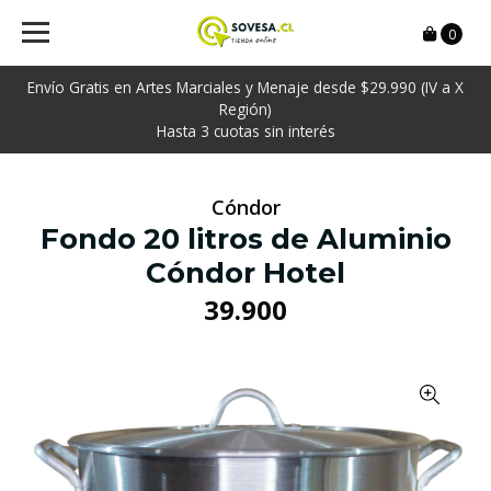
0
Envío Gratis en Artes Marciales y Menaje desde $29.990 (IV a X
Región)
Hasta 3 cuotas sin interés
Cóndor
Fondo 20 litros de Aluminio
Cóndor Hotel
39.900