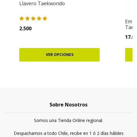
Llavero Taekwondo
Empe
TaeS
2.500
17.0
VER OPCIONES
Sobre Nosotros
Somos una Tienda Online regional.
Despachamos a todo Chile, recibe en 1 ó 2 días hábiles