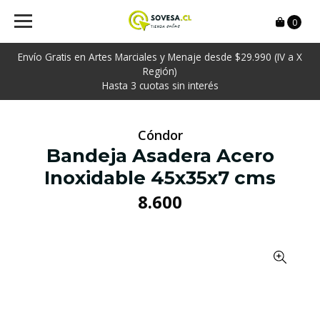
0
Envío Gratis en Artes Marciales y Menaje desde $29.990 (IV a X
Región)
Hasta 3 cuotas sin interés
Cóndor
Bandeja Asadera Acero
Inoxidable 45x35x7 cms
8.600