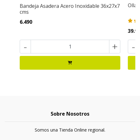
Olla 
Bandeja Asadera Acero Inoxidable 36x27x7
cms
6.490
39.9
-
+
-
Sobre Nosotros
Somos una Tienda Online regional.