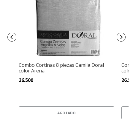
Combo Cortinas 8 piezas Camila Doral
Comb
color Arena
colo
26.500
26.5
AGOTADO