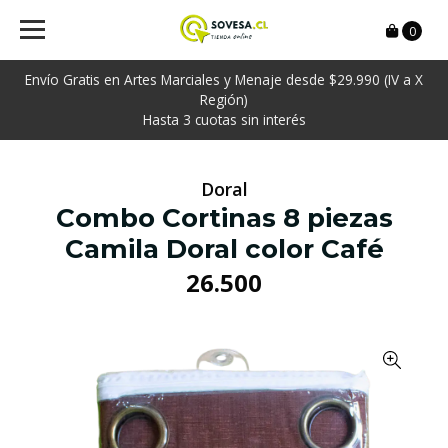
0
Envío Gratis en Artes Marciales y Menaje desde $29.990 (IV a X
Región)
Hasta 3 cuotas sin interés
Doral
Combo Cortinas 8 piezas
Camila Doral color Café
26.500